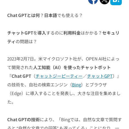
Chat GPTとは何
？
日本語
でも使える？
チャットGPT
を
導入
するのに
利用料金
はかかる？
セキュリ
ティ
の問題は？
2023年2月7日。米マイクロソフト社が、OPEN AI社によっ
て開発された
人工知能（AI）を使ったチャットボット
『
Chat GPT
（
チャットジーピーティー
／
チャットGPT
）』
の技術を、自社の検索エンジン（
Bing
）とブラウザ
（Edge）に導入することを発表し、大きな注目を集めまし
た。
Chat GPTの技術
により、「Bingでは、自然な文章で質問す
ると “自然な文章での回答” も返ってくる」ことになり、一