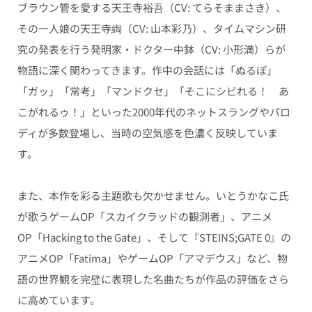
ブラウン管を愛する天王寺裕吾（CV: てらそままさき）、
その一人娘の天王寺綯（CV: 山本彩乃）、タイムマシン研
究の発表を行う発明家・ドクター中鉢（CV: 小形満）らが
物語に深く関わってきます。作中の会話には「ぬるぽ」
「ガッ」「常考」「マンドクセ」「そこにシビれる！ あ
こがれるゥ！」といった2000年代のネットスラングやパロ
ディが多数登場し、当時の空気感を色濃く反映していま
す。
また、本作を彩る主題歌も欠かせません。いとうかなこ氏
が歌うゲームOP「スカイクラッドの観測者」、アニメ
OP「Hacking to the Gate」、そして『STEINS;GATE 0』の
アニメOP「Fatima」やゲームOP「アマデウス」など、物
語の世界観を完璧に表現した名曲たちが作品の評価をさら
に高めています。