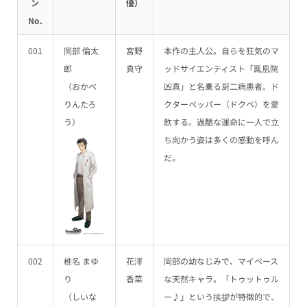
ン
優）
No.
001
岡部 倫太
宮野
本作の主人公。自らを狂気のマ
郎
真守
ッドサイエンティスト「鳳凰院
（おかべ
凶真」と名乗る厨二病患者。ド
りんたろ
クターペッパー（ドクペ）を愛
う）
飲する。過酷な運命に一人で立
ち向かう姿は多くの感動を呼ん
だ。
002
椎名 まゆ
花澤
岡部の幼なじみで、マイペース
り
香菜
な天然キャラ。「トゥットゥル
（しいな
ー♪」という挨拶が特徴的で、