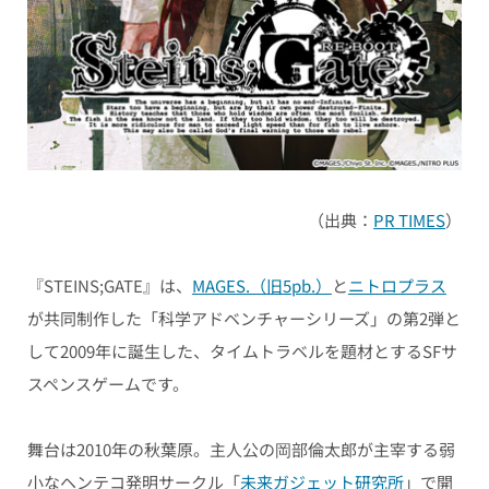
（出典：
PR TIMES
）
『STEINS;GATE』は、
MAGES.（旧5pb.）
と
ニトロプラス
が共同制作した「科学アドベンチャーシリーズ」の第2弾と
して2009年に誕生した、タイムトラベルを題材とするSFサ
スペンスゲームです。
舞台は2010年の秋葉原。主人公の岡部倫太郎が主宰する弱
小なヘンテコ発明サークル「
未来ガジェット研究所
」で開