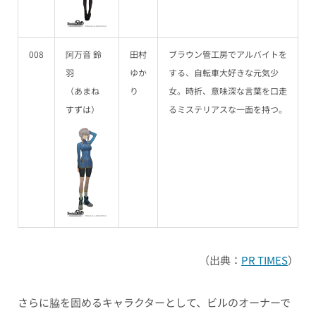
008
阿万音 鈴
田村
ブラウン管工房でアルバイトを
羽
ゆか
する、自転車大好きな元気少
（あまね
り
女。時折、意味深な言葉を口走
すずは）
るミステリアスな一面を持つ。
（出典：
PR TIMES
）
さらに脇を固めるキャラクターとして、ビルのオーナーで