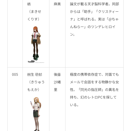
栖
麻美
論文が載る天才脳科学者。岡部
（まきせ
からは「助手」「クリスティー
くりす）
ナ」と呼ばれる。実は「@ちゃ
んねらー」のツンデレヒロイ
ン。
005
桐生 萌郁
後藤
極度の携帯依存症で、対面でも
（きりゅう
沙緒
メールで会話をする物静かな女
もえか）
里
性。「閃光の指圧師」の異名を
持ち、幻のレトロPCを探して
いる。