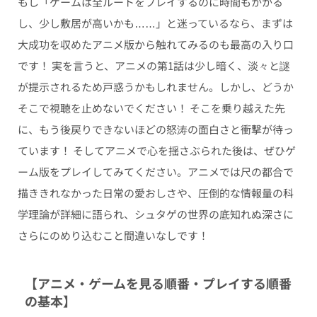
もし「ゲームは全ルートをプレイするのに時間もかかる
し、少し敷居が高いかも……」と迷っているなら、まずは
大成功を収めたアニメ版から触れてみるのも最高の入り口
です！ 実を言うと、アニメの第1話は少し暗く、淡々と謎
が提示されるため戸惑うかもしれません。しかし、どうか
そこで視聴を止めないでください！ そこを乗り越えた先
に、もう後戻りできないほどの怒涛の面白さと衝撃が待っ
ています！ そしてアニメで心を揺さぶられた後は、ぜひゲ
ーム版をプレイしてみてください。アニメでは尺の都合で
描ききれなかった日常の愛おしさや、圧倒的な情報量の科
学理論が詳細に語られ、シュタゲの世界の底知れぬ深さに
さらにのめり込むこと間違いなしです！
【アニメ・ゲームを見る順番・プレイする順番
の基本】