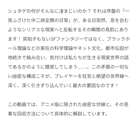
シュタゲの何がそんなに凄まじいのか？ それは序盤の「一
見ふざけた中二病全開の日常」が、ある日突然、息を呑む
ようなシリアスな現実へと反転するその瞬間の鳥肌にあり
ます！ 突拍子もないSFファンタジーではなく、ブラックホ
ール理論などの実在の科学理論やネット文化、都市伝説が
地続きで絡み合い、気付けば私たちが生きる現実世界の話
であるかのように錯覚してしまう……。この矛盾の一切な
い緻密な構成こそが、プレイヤーを狂気と絶望の世界線へ
深く、深く引きずり込んでいく最大の要因なのです！
この動画では、アニメ版に隠された緻密な伏線と、その見
事な回収方法について具体的に解説しています。