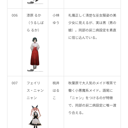
006
漆原 るか
小林
礼儀正しく清楚な巫女服姿の美
（うるしば
ゆう
少女に見えるが、実は男（男の
ら るか）
娘）。岡部の厨二病設定を素直
に信じ込んでいる。
007
フェイリ
桃井
秋葉原で大人気のメイド喫茶で
ス・ニャン
はる
働く小悪魔系メイド。語尾に
ニャン
こ
「ニャン」をつけるのが特徴
で、岡部の厨二病設定に唯一渡
り合える。