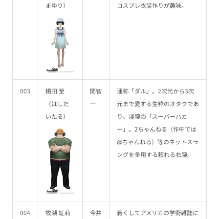
まゆり）
コスプレ衣装作りが趣味。
003
橋田 至
関智
通称「ダル」。2次元から3次
（はしだ
一
元まで愛する生粋のオタクであ
いたる）
り、凄腕の「スーパーハカ
ー」。2ちゃんねる（作中では
@ちゃんねる）等のネットスラ
ングを多用する頼れる右腕。
004
牧瀬 紅莉
今井
若くしてアメリカの学術雑誌に