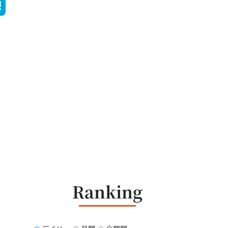
に
Ranking