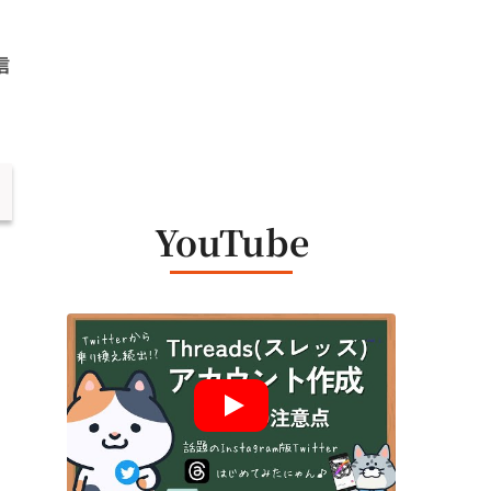
信
YouTube