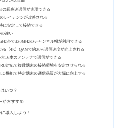
bpsの超高速通信が実現できる
時のレイテンシが改善される
同時に安定して接続できる
の5つの違い
い① 6GHz帯で320MHzのチャンネル幅が利用できる
い② 4096（4K）QAMで約20%通信速度が向上される
違い③ 最大16本のアンテナで通信ができる
の違い④ MRU対応で複数端末の接続環境を安定させられる
の違い⑤ MLO機能で特定端末の通信品質が大幅に向上する
るのはいつ？
ーターがおすすめ
年以降に導入しよう！