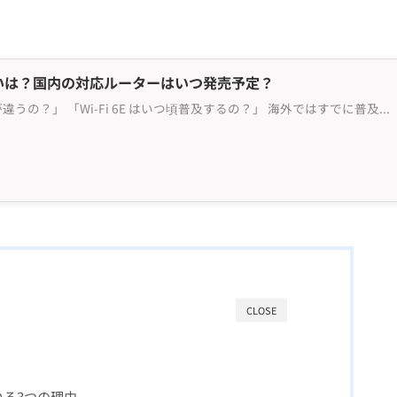
 6E の違いは？国内の対応ルーターはいつ発売予定？
「Wi-Fi 6 と Wi-Fi 6E って何が違うの？」 「Wi-Fi 6E はいつ頃普及するの？」 海外ではすでに普及が始まっている、Wi-Fi6・Wi-Fi6E対応製品。日本にもいつ頃普及するか、気になりますよね。 この記事ではWi-Fi 6 と Wi-Fi 6E の違...
CLOSE
ている3つの理由