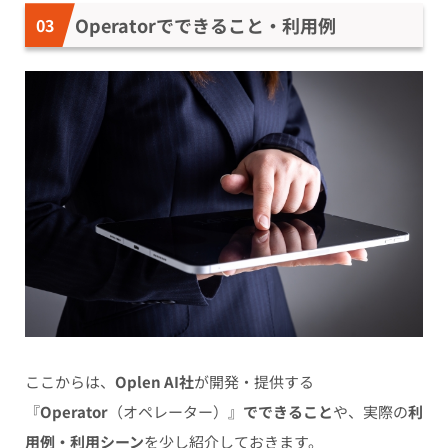
Operatorでできること・利用例
ここからは、
Oplen AI社
が開発・提供する
『
Operator
（オペレーター）』
でできること
や、実際の
利
用例・利用シーン
を少し紹介しておきます。