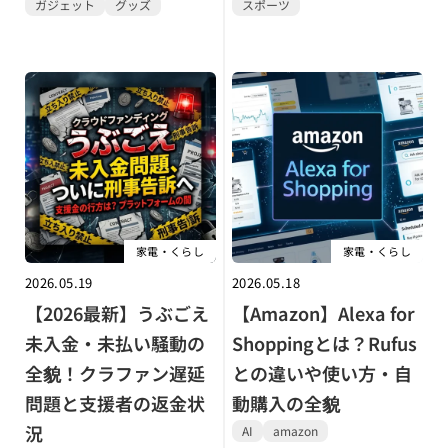
ガジェット
グッズ
スポーツ
家電・くらし
家電・くらし
2026.05.19
2026.05.18
【2026最新】うぶごえ
【Amazon】Alexa for
未入金・未払い騒動の
Shoppingとは？Rufus
全貌！クラファン遅延
との違いや使い方・自
問題と支援者の返金状
動購入の全貌
況
AI
amazon