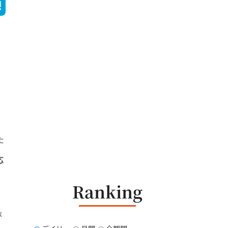
た
応
Ranking
が