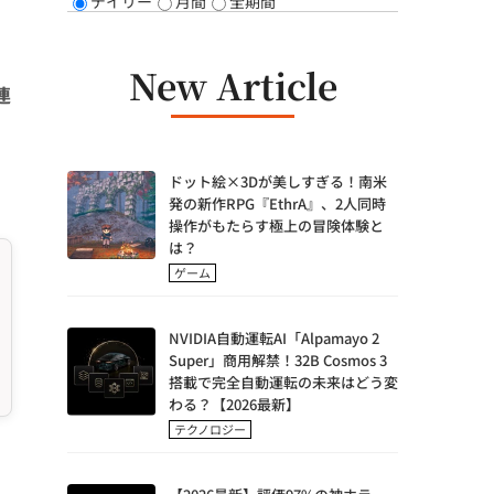
デイリー
月間
全期間
New Article
連
ドット絵×3Dが美しすぎる！南米
発の新作RPG『EthrA』、2人同時
操作がもたらす極上の冒険体験と
は？
ゲーム
NVIDIA自動運転AI「Alpamayo 2
Super」商用解禁！32B Cosmos 3
搭載で完全自動運転の未来はどう変
わる？【2026最新】
テクノロジー