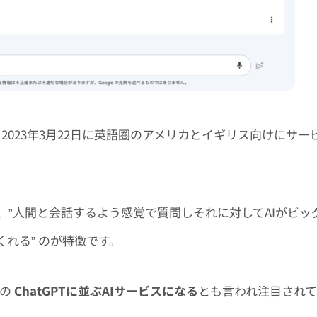
から2023年3月22日に英語圏のアメリカとイギリス向けにサー
、”
人間と会話するよう感覚で質問しそれに対してAIがビッ
れる” のが特徴です
。
その
ChatGPTに並ぶAIサービスになる
とも言われ注目されて