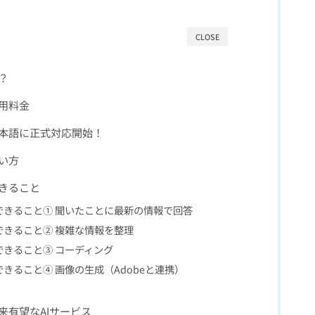
CLOSE
は？
利用料金
）が日本語に正式対応開始！
使い方
できること
ド）でできること① 聞いたことに最新の情報で回答
）でできること② 複雑な情報を整理
）でできること③ コーディング
）でできること④ 画像の生成（Adobeと連携）
は将来有望なAIサービス