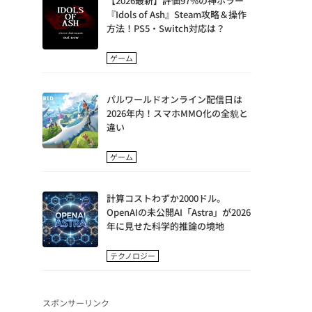
【2026最新】評価97%の神ホラー
『Idols of Ash』Steam攻略＆操作
方法！PS5・Switch対応は？
ゲーム
パルワールドオンライン配信日は
2026年内！スマホMMO化の全貌と
違い
ゲーム
計算コストわずか2000ドル。
OpenAIの未公開AI「Astra」が2026
年に見せた科学的推論の境地
テクノロジー
スポンサーリンク