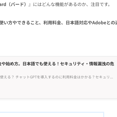
ard（バード）
』にはどんな機能があるのか、注目です。
のAIの使い方やできること、利用料金、日本語対応やAdobeとの
利用料金や始め方。日本語でも使える！セキュリティ・情報漏洩の危
Chat GPTとは何？日本語でも使える？ チャットGPTを導入するのに利用料金はかかる？セキュリティの問題は？ 2023年2月7日。米マイクロソフト社が、OPEN AI社によって開発された人工知能（AI）を使ったチャットボット『Chat GPT（チャットジーピーティー／チャッ...