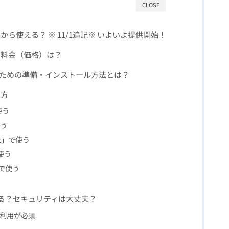
CLOSE
ot はいつから使える？ ※ 11/1追記※ いよいよ提供開始！
t の利用料金（価格）は？
ilotを使うための準備・インストール方法とは？
い方
使う
使う
int」で使う
で使う
e」で使う
はある？セキュリティは大丈夫？
 の利用が必須