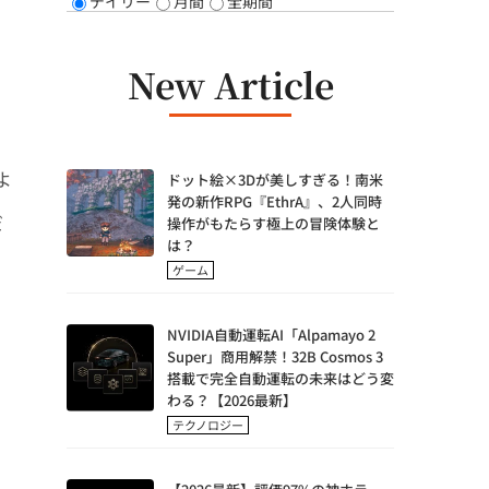
デイリー
月間
全期間
New Article
よ
ドット絵×3Dが美しすぎる！南米
発の新作RPG『EthrA』、2人同時
だ
操作がもたらす極上の冒険体験と
は？
ゲーム
NVIDIA自動運転AI「Alpamayo 2
Super」商用解禁！32B Cosmos 3
搭載で完全自動運転の未来はどう変
わる？【2026最新】
テクノロジー