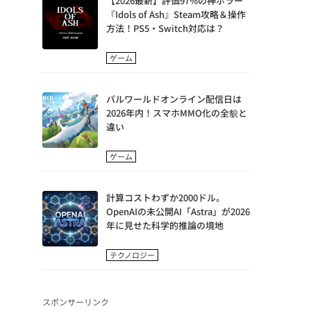
【2026最新】評価97%の神ホラー
『Idols of Ash』Steam攻略＆操作
方法！PS5・Switch対応は？
ゲーム
パルワールドオンライン配信日は
2026年内！スマホMMO化の全貌と
違い
ゲーム
計算コストわずか2000ドル。
OpenAIの未公開AI「Astra」が2026
年に見せた科学的推論の境地
テクノロジー
スポンサーリンク