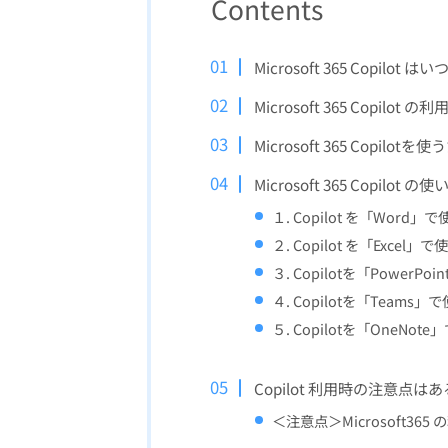
Contents
Microsoft 365 Copil
Microsoft 365 Copilo
Microsoft 365 Cop
Microsoft 365 Copilot の使
１. Copilot を「Word」で
２. Copilot を「Excel」で
３. Copilotを「PowerPo
４. Copilotを「Teams」
５. Copilotを「OneNot
Copilot 利用時の注意点
＜注意点＞Microsoft365