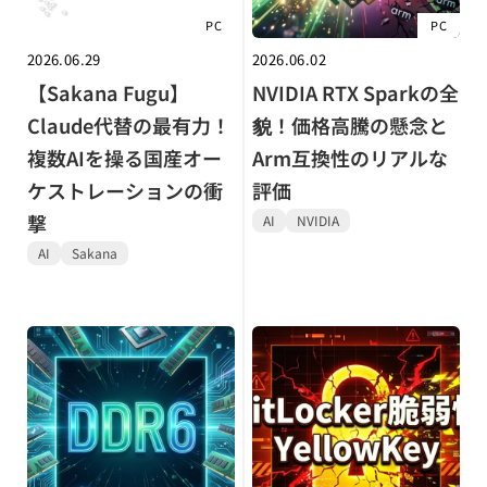
PC
PC
2026.06.29
2026.06.02
【Sakana Fugu】
NVIDIA RTX Sparkの全
Claude代替の最有力！
貌！価格高騰の懸念と
複数AIを操る国産オー
Arm互換性のリアルな
ケストレーションの衝
評価
撃
AI
NVIDIA
AI
Sakana